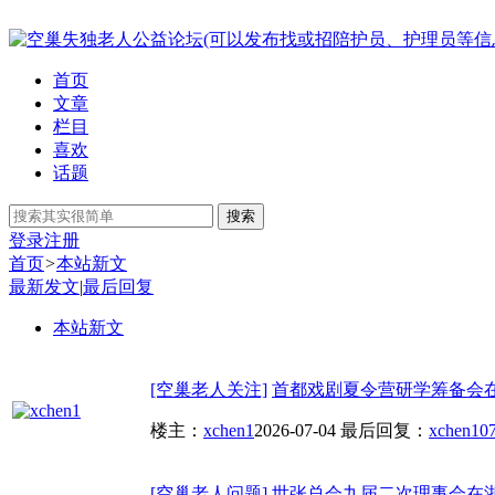
首页
文章
栏目
喜欢
话题
搜索
登录
注册
首页
>
本站新文
最新发文
|
最后回复
本站新文
[空巢老人关注]
首都戏剧夏令营研学筹备会
楼主：
xchen1
2026-07-04
最后回复：
xchen1
07
[空巢老人问题]
世张总会九届二次理事会在