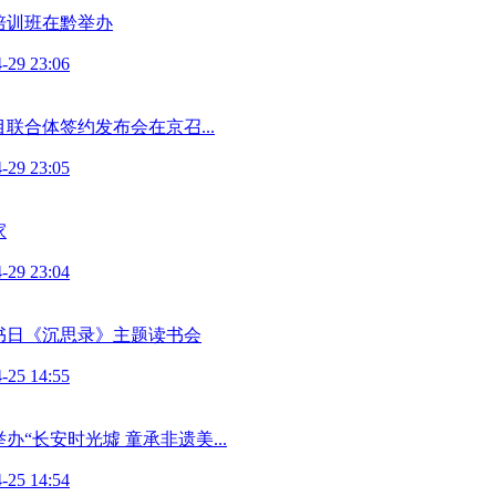
培训班在黔举办
-29 23:06
联合体签约发布会在京召...
-29 23:05
家
-29 23:04
书日《沉思录》主题读书会
-25 14:55
“长安时光墟 童承非遗美...
-25 14:54