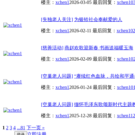
楼主：
xchen1
2026-03-05
最后回复：
xchen1
03
[失独老人关注]
为银铃社会奉献爱的人
楼主：
xchen1
2026-02-11
最后回复：
xchen1
02
[慈善活动]
燕赵欢歌迎新春 书画送福暖玉海
楼主：
xchen1
2026-02-09
最后回复：
xchen1
02
[空巢老人问题]
“赓续红色血脉，共绘和平通
楼主：
xchen1
2026-01-24
最后回复：
xchen1
01
[空巢老人问题]
缅怀毛泽东歌颂新时代主题
楼主：
xchen1
2025-12-28
最后回复：
xchen1
12
1
2
3
4
...81
下一页 »
立即注册
登录